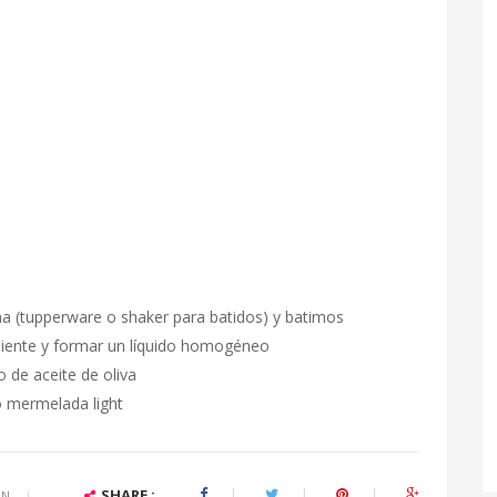
na (tupperware o shaker para batidos) y batimos
diente y formar un líquido homogéneo
 de aceite de oliva
o mermelada light
SHARE :
ÓN
|