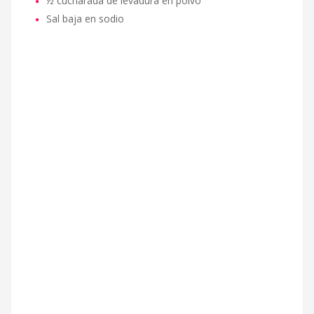
½ cucharada de levadura en polvo
Sal baja en sodio